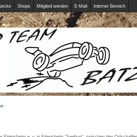
uecke
Shops
Mitglied werden
E-Mail
Interner Bereich
ns
 Eitensheim e. v. in Eitensheim "Seebug", zwischen den Ortschafte