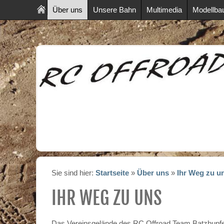
Über uns
Unsere Bahn
Multimedia
Modellba
Sie sind hier:
Startseite
»
Über uns
»
Ihr Weg zu u
IHR WEG ZU UNS
Das Vereinsgelände des RC Offroad Team Batzhupfer