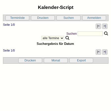
Kalender-Script
Terminliste
Drucken
Suchen
Anmelden
Seite 1/0
|<
>|
Suchen
Suchergebnis für Datum
Seite 1/0
|<
>|
Drucken
Monat
Export